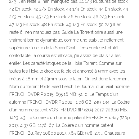
2/3 Il en reste 8, nen manquez pas. 41 1/3 Ruptures de stock.
42 En stock. 42 2/3 En stock. 43 1/3 En stock. 44 En stock. 44
2/3 En stock. 45 1/3 En stock. 46 En stock. 46 2/3 En stock.
47 1/3 En stock. 48 En stock. 49 1/3 En stock. 50 2/3 Il en
reste 6, nen manquez pas. Guide La Torrent offre aussi une
vraiment bonne dynamique, comme une stabilité nettement
supérieure à celle de la SpeedGoat. L'ensemble est plutôt
confortable, la course est efficace, j'ai assez de plaisir à les
enfiler. Les caractéristiques de la Hoka Torrent. Comme sur
toutes les Hoka le drop est faible et annoncé à 5mm avec les
métas à 18mm et 23mm sous le talon. On est donc largement
Nom du torrent Poids Seed Leech Le Journal d'un vieil homme
FRENCH DVDRIP 2015. 695.16 MB: 51: 0: Le Temps d'un
automne FRENCH DVDRIP 2002 . 1.06 GB: 249: 134: La Colère
d’un homme patient VOSTFR DVDRIP x264 2017. 706.16 MB:
1423: 43: La Colère d’un homme patient FRENCH BluRay 720p
2017. 4.37 GB: 1176: 67: La Colère d’un homme patient
FRENCH BluRay 1080p 2017. 7.65 GB: 978: 27: … Chaussure