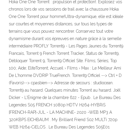
Hoka One One Torrent : propulsion et protection!. Explosez vos
chronos lors de vos sessions de trail avec la chaussure Hoka
One One Torrent pour homme!Ultra-dynamique, elle est idéale
sur courtes et moyennes distances, sur tous les types de
terrains que vous pouvez rencontrer. Conservez tout votre
dynamisme durant vos épreuves en nature grâce à la semelle
intermédiaire PROFLY Torrent9 - Les Pages Jaunes du Torrent9
Francais, Torrent 9 French Torrent Tracker, Status de Torrent9,
Débloquer Torrent 9, Torrent9 Officiel Site. Films; Séries; Top
100; Aide; EliteTorrent; Accueil › Films › Max : Le Meilleur Ami
De L'homme DVDRIP TrueFrench. Torrent9 Officiel --> Ctrl + D
(Favoris)--> cpasbien--> Adresse de secours : studiocean.
Torrent9 au hasard. Quelques minutes Torrent au hasard. Joël
Dicker - L'Énigme de la chambre 622 - Epub . Le Bureau Des
Legendes S05 FRENCH 1080p HDTV H264-HYBRiS
[FRENCH-RAP]-JUL - LA MACHINE- 2020 -WEB MP3 A
320KBPS EICHBAUM . My Brilliant Friend S02 MULTi 720p
WEB H264-CiELOS . Le Bureau Des Legendes S05E01