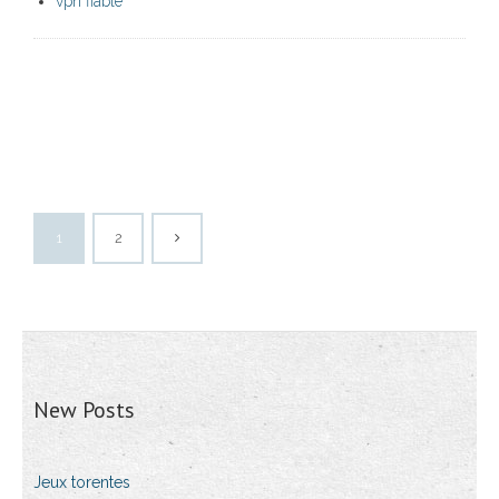
vpn fiable
1
2
New Posts
Jeux torentes