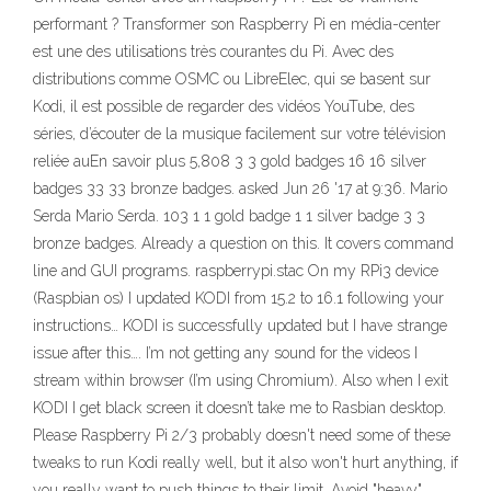
performant ? Transformer son Raspberry Pi en média-center
est une des utilisations très courantes du Pi. Avec des
distributions comme OSMC ou LibreElec, qui se basent sur
Kodi, il est possible de regarder des vidéos YouTube, des
séries, d’écouter de la musique facilement sur votre télévision
reliée auEn savoir plus 5,808 3 3 gold badges 16 16 silver
badges 33 33 bronze badges. asked Jun 26 '17 at 9:36. Mario
Serda Mario Serda. 103 1 1 gold badge 1 1 silver badge 3 3
bronze badges. Already a question on this. It covers command
line and GUI programs. raspberrypi.stac On my RPi3 device
(Raspbian os) I updated KODI from 15.2 to 16.1 following your
instructions… KODI is successfully updated but I have strange
issue after this…. I’m not getting any sound for the videos I
stream within browser (I’m using Chromium). Also when I exit
KODI I get black screen it doesn’t take me to Rasbian desktop.
Please Raspberry Pi 2/3 probably doesn't need some of these
tweaks to run Kodi really well, but it also won't hurt anything, if
you really want to push things to their limit. Avoid "heavy"