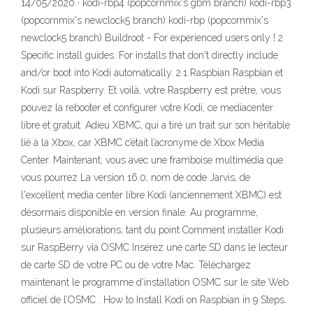
14/05/2020 · kodi-rbp4 (popcornmix's gbm branch) kodi-rbp3
(popcornmix's newclock5 branch) kodi-rbp (popcornmix's
newclock5 branch) Buildroot - For experienced users only ! 2
Specific install guides. For installs that don't directly include
and/or boot into Kodi automatically. 2.1 Raspbian Raspbian et
Kodi sur Raspberry. Et voilà, votre Raspberry est prêtre, vous
pouvez la rebooter et configurer votre Kodi, ce mediacenter
libre et gratuit. Adieu XBMC, qui a tiré un trait sur son héritable
lié à la Xbox, car XBMC c’était l’acronyme de Xbox Media
Center. Maintenant, vous avec une framboise multimédia que
vous pourrez La version 16.0, nom de code Jarvis, de
l'excellent media center libre Kodi (anciennement XBMC) est
désormais disponible en version finale. Au programme,
plusieurs améliorations, tant du point Comment installer Kodi
sur RaspBerry via OSMC Insérez une carte SD dans le lecteur
de carte SD de votre PC ou de votre Mac. Téléchargez
maintenant le programme d’installation OSMC sur le site Web
officiel de l’OSMC . How to Install Kodi on Raspbian in 9 Steps.